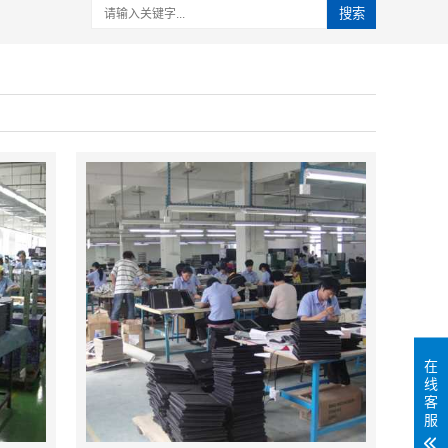
搜索
在
线
客
服