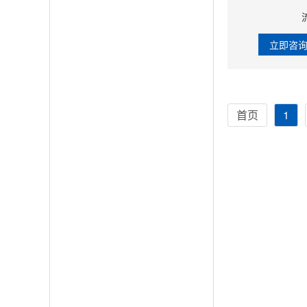
立即咨
首页
1