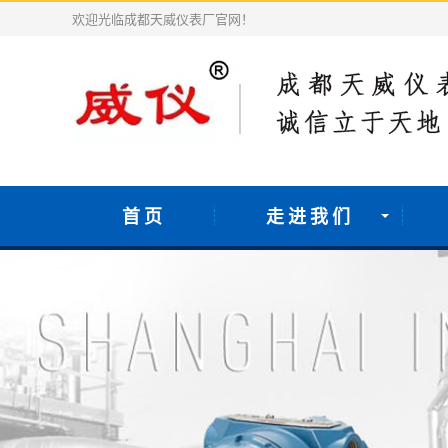
欢迎光临成都天威仪表厂官网！
首页
走进我们